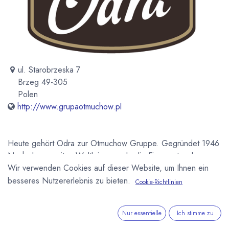
ul. Starobrzeska 7
Brzeg 49-305
Polen
http://www.grupaotmuchow.pl
Heute gehört Odra zur Otmuchow Gruppe. Gegründet 1946
Nach dem zweiten Weltkrieg wurde die Firma unter dem
Wir verwenden Cookies auf dieser Website, um Ihnen ein
Namen Fabryka Cukro "Odra" als Staatsbetrieb gegründet.
Die Fabrik wurde auf dem Gelände der ehemaligen Firma
besseres Nutzererlebnis zu bieten.
Cookie-Richtlinien
Piasten in Brzeg errichtet. Ab 1946 wurden
Karamellbonbons, Dragees, Drops, Sahnebonbons und
Nur essentielle
Ich stimme zu
"Krowka" (Kuhbonbons) hergestellt. Später wurden weitere