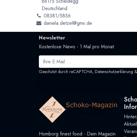
88175 Scheidegg
Deutschland
08381/5856
daniela.detzel@gmx.de
Newsletter
Kostenlose News - 1 Mal pro Monat:
Geschützt durch reCAPTCHA,
Datenschutzerklärung
Sch
Info
Hinte
Aktue
Verans
Homborg finest food - Dein Magazin