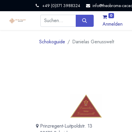
+49 (0)571 3988324
info@theobroma-cacao
0
Anmelden
Schokoguide
Danielas Genusswelt
Prinzregent-Luitpoldstr. 13