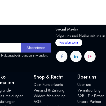
Social Media
Folge uns und bleibe mit uns in
Mastodon.social
Abonnieren
&
Nutzungsbedingungen
anwenden.
oko
Shop & Recht
Über uns
rmation
Dein Kundenkonto
Über uns
rgründe
Versand & Zahlung
Verantwortung
lles Meldungen
Widerrufsbelehrung
B2B - Für Firmen
taltung
en
AGB
Unsere Partner