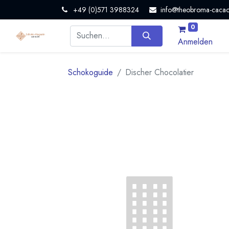
+49 (0)571 3988324
info@theobroma-cacao
0
Anmelden
Schokoguide
Discher Chocolatier