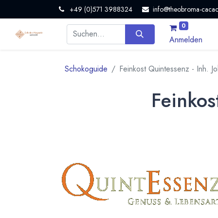
+49 (0)571 3988324
info@theobroma-cacao
0
Anmelden
Schokoguide
Feinkost Quintessenz - Inh. J
Feinkos