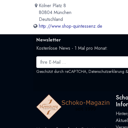
Kölner Platz 8
80804 München
Deutschland
http://www.shop-quintessenz.de
Newsletter
Kostenlose News - 1 Mal pro Monat:
Geschützt durch reCAPTCHA,
Datenschutzerklärung
Sch
Info
Hinte
Aktue
Verans