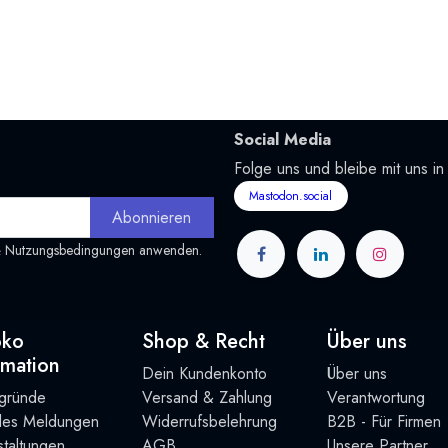
Social Media
Folge uns und bleibe mit uns in
Mastodon.social
Abonnieren
&
Nutzungsbedingungen
anwenden.
oko
Shop & Recht
Über uns
rmation
Dein Kundenkonto
Über uns
rgründe
Versand & Zahlung
Verantwortung
lles Meldungen
Widerrufsbelehrung
B2B - Für Firmen
taltung
en
AGB
Unsere Partner