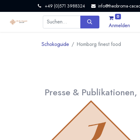
+49 (0)571 3988324
info@theobroma-cacao
0
Anmelden
Schokoguide
Homborg finest food
Presse & Publikationen,