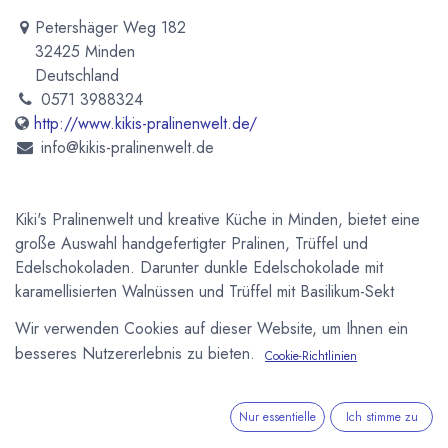
Petershäger Weg 182
32425 Minden
Deutschland
0571 3988324
http://www.kikis-pralinenwelt.de/
info@kikis-pralinenwelt.de
Kiki's Pralinenwelt und kreative Küche in Minden, bietet eine
große Auswahl handgefertigter Pralinen, Trüffel und
Edelschokoladen. Darunter dunkle Edelschokolade mit
karamellisierten Walnüssen und Trüffel mit Basilikum-Sekt
Füllung. Ebenso zum Sortiment gehören selbstgekochte
Wir verwenden Cookies auf dieser Website, um Ihnen ein
Marmeladen und Chutney's. Ein Torten und Büfett Service
besseres Nutzererlebnis zu bieten.
Cookie-Richtlinien
runden das Angebot ab. Kiki's Schokoladen direkt online
kaufen oder Zusammen mit Zutaten und Zubehör für Ihre
eigene Produktion im Theobroma-Cacao.de Shop
Nur essentielle
Ich stimme zu