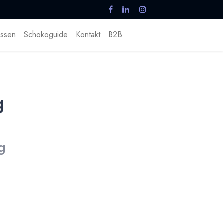
ssen
Schokoguide
Kontakt
B2B
g
g