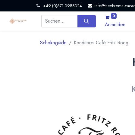
+49 (0)571 3988324
info@theobroma-cacao
0
Anmelden
Schokoguide
Konditorei Café Fritz Roog