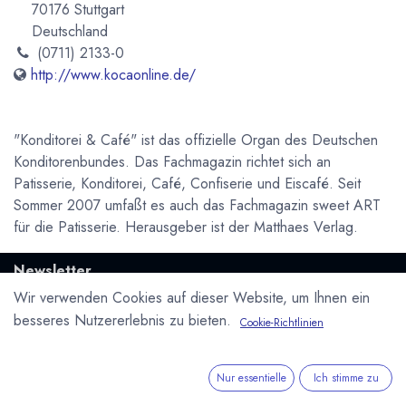
70176 Stuttgart
Deutschland
(0711) 2133-0
http://www.kocaonline.de/
"Konditorei & Café" ist das offizielle Organ des Deutschen
Konditorenbundes. Das Fachmagazin richtet sich an
Patisserie, Konditorei, Café, Confiserie und Eiscafé. Seit
Sommer 2007 umfaßt es auch das Fachmagazin sweet ART
für die Patisserie. Herausgeber ist der Matthaes Verlag.
Newsletter
Kostenlose News - 1 Mal pro Monat:
Wir verwenden Cookies auf dieser Website, um Ihnen ein
besseres Nutzererlebnis zu bieten.
Cookie-Richtlinien
Abonnieren
Geschützt durch reCAPTCHA,
Datenschutzerklärung
&
Nur essentielle
Ich stimme zu
Nutzungsbedingungen
anwenden.