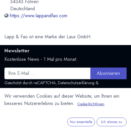
54343 Föhren
Deutschland
https://www.lappandfao.com
Lapp & Fao ist eine Marke der Laux GmbH.
Newsletter
Kostenlose News - 1 Mal pro Monat:
Abonnieren
Geschützt durch reCAPTCHA,
Datenschutzerklärung
&
Nutzungsbedingungen
anwenden.
Wir verwenden Cookies auf dieser Website, um Ihnen ein
Social Media
besseres Nutzererlebnis zu bieten.
Cookie-Richtlinien
Folge uns und bleibe mit uns in Kontakt:
Mastodon.social
Nur essentielle
Ich stimme zu