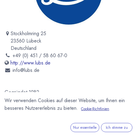
Stockholmring 25
23560 Lübeck
Deutschland
+49 (0) 451 / 58 60 67-0
http://www.lubs.de
info@lubs.de
Gegründet 1982
Wir verwenden Cookies auf dieser Website, um Ihnen ein
Newsletter
besseres Nutzererlebnis zu bieten.
Cookie-Richtlinien
Kostenlose News - 1 Mal pro Monat:
Nur essentielle
Ich stimme zu
Abonnieren