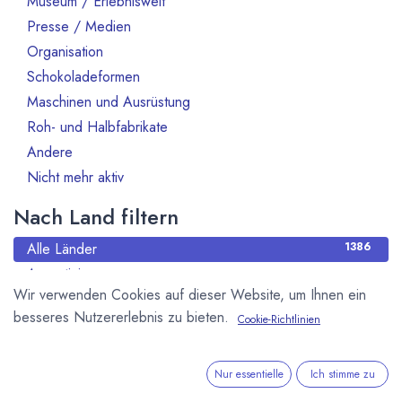
Museum / Erlebniswelt
Presse / Medien
10
Organisation
70
Schokoladeformen
14
Maschinen und Ausrüstung
47
Roh- und Halbfabrikate
66
Andere
13
Nicht mehr aktiv
130
Nach Land filtern
Alle Länder
1386
Argentinien
3
Wir verwenden Cookies auf dieser Website, um Ihnen ein
Australien
10
besseres Nutzererlebnis zu bieten.
Cookie-Richtlinien
Bahrain
1
Belgien
80
Benin
1
Nur essentielle
Ich stimme zu
Brasilien
18