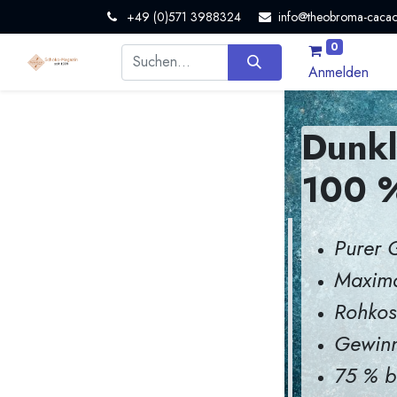
+49 (0)571 3988324
info@theobroma-cacao
0
Anmelden
Dunkl
100 %
Purer 
Maxima
Rohkost
Gewinn
75 % b