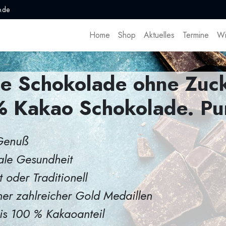
.de
Home
Shop
Aktuelles
Termine
Wi
e Schokolade ohne Zuck
 Kakao Schokolade. Pu
Genuß
le Gesundheit
 oder Traditionell
er zahlreicher Gold Medaillen
is 100 % Kakaoanteil