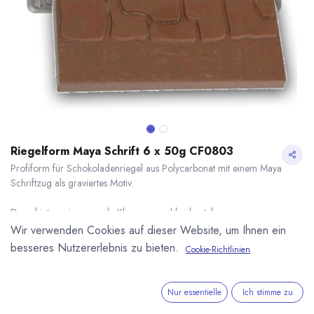
Riegelform Maya Schrift 6 x 50g CF0803
Profiform für Schokoladenriegel aus Polycarbonat mit einem Maya
Schriftzug als graviertes Motiv.
Dazu bieten wir passende Klappenverschlussbeutel an.
17,85
€
*
Wir verwenden Cookies auf dieser Website, um Ihnen ein
* inkl. MwST. zzgl.
Versandkosten
besseres Nutzererlebnis zu bieten.
Cookie-Richtlinien
Riegelform Maya Schrift 6 x 50g CF0803
* inkl. MwST. zzgl.
Lieferzeit: sofort lieferbar
Nur essentielle
Ich stimme zu