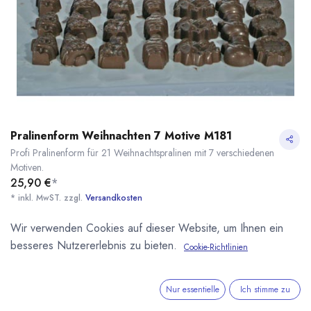
Pralinenform Weihnachten 7 Motive M181
Profi Pralinenform für 21 Weihnachtspralinen mit 7 verschiedenen
Motiven.
25,90
€
*
* inkl. MwST. zzgl.
Versandkosten
Lieferzeit: sofort lieferbar
Wir verwenden Cookies auf dieser Website, um Ihnen ein
besseres Nutzererlebnis zu bieten.
Cookie-Richtlinien
Artikelnummer:
090299
Pralinenform Weihnachten 7 Motive M181
* inkl. MwST. zzgl.
Kategorie:
Pralinenformen
Pralinenformen
Pralinen- und Schokoladenformen
Nur essentielle
Ich stimme zu