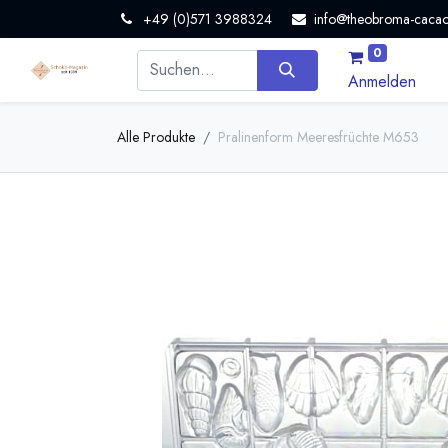
+49 (0)571 3988324
info@theobroma-cacao
0
Anmelden
Alle Produkte
Pralinenform Meeresfrüchte M653