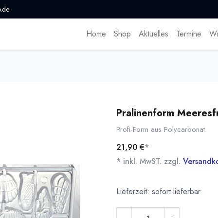
.de
Home
Shop
Aktuelles
Termine
Wi
Pralinenform Meeres
Profi-Form aus Polycarbonat.
21,90
€
*
* inkl. MwST. zzgl.
Versandk
Lieferzeit: sofort lieferbar