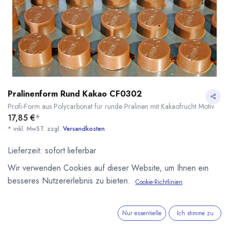
Pralinenform Rund Kakao CF0302
Profi-Form aus Polycarbonat für runde Pralinen mit Kakaofrucht Motiv.
17,85
€
*
* inkl. MwST. zzgl.
Versandkosten
Lieferzeit: sofort lieferbar
Wir verwenden Cookies auf dieser Website, um Ihnen ein
besseres Nutzererlebnis zu bieten.
Cookie-Richtlinien
Pralinenform Rund Kakao CF0302
* inkl. MwST. zzgl.
IN DEN WARENKORB
Nur essentielle
Ich stimme zu