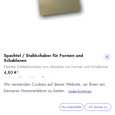
Spachtel / Stahlschaber für Formen und
Schablonen
Flexibler Edelstahlschaber zum Abziehen von Formen und Schablonen.
4,80
€
*
* inkl. MwST. zzgl.
Versandkosten
Wir verwenden Cookies auf dieser Website, um Ihnen ein
Lieferzeit: sofort lieferbar
besseres Nutzererlebnis zu bieten.
Cookie-Richtlinien
Spachtel / Stahlschaber für Formen und Schablonen
* inkl. MwST. zzgl.
Artikelnummer:
090370
Kategorie:
Weiteres Zubehör
Formen für Schokolade
Zubehör
B2C Artikel 5%
Nur essentielle
Ich stimme zu
Rabatt