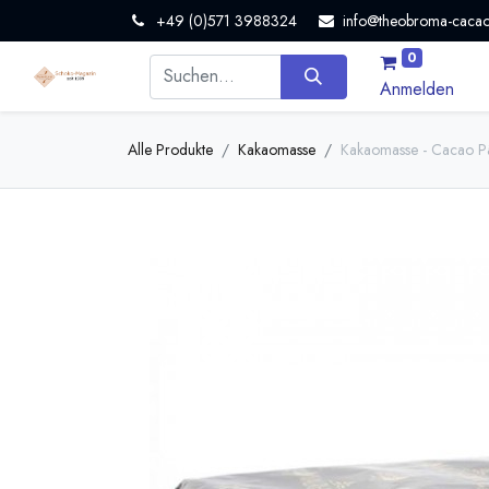
+49 (0)571 3988324
info@theobroma-cacao
0
Anmelden
Alle Produkte
Kakaomasse
Kakaomasse - Cacao Pâ