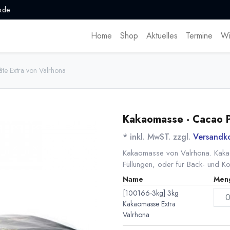
.de
Home
Shop
Aktuelles
Termine
Wi
te Extra von Valrhona
Kakaomasse - Cacao P
* inkl. MwST. zzgl.
Versandk
Kakaomasse von Valrhona. Kaka
Füllungen, oder für Back- und Ko
Name
Men
[100166-3kg] 3kg
Kakaomasse Extra
Valrhona