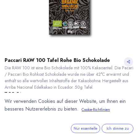
Paccari RAW 100 Tafel Rohe Bio Schokolade
Die RAW 100 ist eine Bio Schokolade mit 100% Kakaoanteil. Die Pacari
/ Paccari Bio Rohkost Schokolade wurde nie über 42°C erwärmt und
enthält so alle wertvollen Inhaltsstoffe der Kakaobohne. Hergestellt aus
Arriba Nacional Edelkakao in Ecuador. 50g Tafel.
7,80
€
*
(
156,00
€
/
1
kg
)
Wir verwenden Cookies auf dieser Website, um Ihnen ein
* inkl. MwST. zzgl.
Versandkosten
besseres Nutzererlebnis zu bieten.
Cookie-Richtlinien
Paccari RAW 100 Tafel Rohe Bio Schokolade
* inkl. MwST. zzgl.
Lieferzeit: sofort lieferbar
Nur essentielle
Ich stimme zu
Paccari