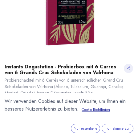
Instants Degustation - Probierbox mit 6 Carres
von 6 Grands Crus Schokoladen von Valrhona
Probierschachtel mit 6 Carrés von 6 unterschiedlichen Grand Cru
Schokoladen von Valrhona (Abinao, Tulakalum, Guanaja, Caraibe,
Manjari, Oriado). Instants Dégustation. Inhalt: 30g.
5,20
€
*
Wir verwenden Cookies auf dieser Website, um Ihnen ein
(
173,33
€
/
1
kg
)
besseres Nutzererlebnis zu bieten.
Cookie-Richtlinien
* inkl. MwST. zzgl.
Versandkosten
Instants Degustation - Probierbox mit 6 Carres von 6 Grands Crus Schokoladen von Valrhona
* inkl. MwST. zzgl.
Lieferzeit: nicht auf Lager
Nur essentielle
Ich stimme zu