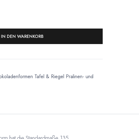
IN DEN WARENKORB
okoladenformen Tafel & Riegel
Pralinen- und
 Form hat die Standardmaße 135