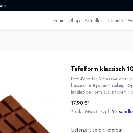
.de
Home
Shop
Aktuelles
Termine
Wi
Tafelform klassisch 1
Profi-Form für 3 massive oder ge
klassischer Rippen-Einteilung. Op
langlebige Form aus stabilem P
17,90
€
*
* inkl. MwST. zzgl.
Versandk
Lieferzeit: sofort lieferbar