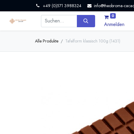
+49 (0)571 3988324
info@theobroma-cacao
0
Anmelden
Alle Produkte
Tafelform klassisch 100g (1431)