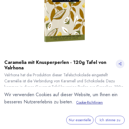
Caramelia mit Knusperperlen - 120g Tafel von
Valrhona
Valrhona hat die Produktion dieser Tafelschokolade eingestellt
Caramélia ist die Verbindung von Karamell und Schokolade. Dazu
kommen in dieser Gourmet-Tafel knusprige Perlen aus Cerealien. 120g
Tafel.
Wir verwenden Cookies auf dieser Website, um Ihnen ein
6,40
€
*
besseres Nutzererlebnis zu bieten.
Cookie-Richtlinien
(
53,33
€
/
1
kg
)
Caramelia mit Knusperperlen - 120g Tafel von Valrhona
* inkl. MwST. zzgl.
* inkl. MwST. zzgl.
Versandkosten
Nur essentielle
Ich stimme zu
Lieferzeit: nicht mehr lieferbar