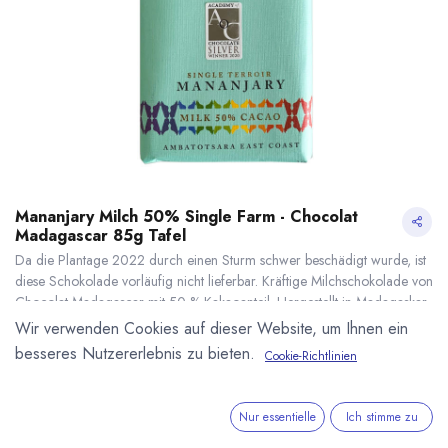
Mananjary Milch 50% Single Farm - Chocolat
Madagascar 85g Tafel
Da die Plantage 2022 durch einen Sturm schwer beschädigt wurde, ist
diese Schokolade vorläufig nicht lieferbar. Kräftige Milchschokolade von
Chocolat Madagascar mit 50 % Kakaoanteil. Hergestellt in Madagaskar
ausschließlich aus Kakao der Ambatotsara Farm in der Mananjary
Wir verwenden Cookies auf dieser Website, um Ihnen ein
Region. Ausgezeichnet mit Silber der Academy of Chocolate (2020).
besseres Nutzererlebnis zu bieten.
Cookie-Richtlinien
85g Tafel. Herkunft von Kakaobohnen und Zucker, sowie die
Mananjary Milch 50% Single Farm - Chocolat Madagascar 85g Tafel
* inkl. MwST. zzgl.
Verarbeitung zu 100 % in Madagaskar.
8,55
€
*
Nur essentielle
Ich stimme zu
(
100,59
€
/
1
kg
)
* inkl. MwST. zzgl.
Versandkosten