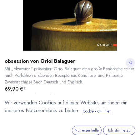
obsession von Oriol Balaguer
Mit „obsession“ präsentiert Oriol Balaguer eine große Bandbreite seiner
nach Perfektion strebenden Rezepte aus Konditorei und Patisserie.
Zweisprachiges Buch Deutsch und Englisch.
69,90
€
*
* inkl. MwST. zzgl.
Versandkosten
Wir verwenden Cookies auf dieser Website, um Ihnen ein
Lieferzeit: sofort lieferbar
besseres Nutzererlebnis zu bieten.
Cookie-Richtlinien
obsession von Oriol Balaguer
* inkl. MwST. zzgl.
Nur essentielle
Ich stimme zu
IN DEN WARENKORB