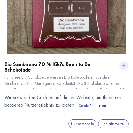
Bio Sambirano 70 % Kiki's Bean to Bar
Schokolade
Für diese Bio Schokolade werden Bio Kakaobohnen aus dem
Sambirano Tal in Madagaskar verarbeitet. Die Schokolade wird bei
Kiki's Pralinenwelt von der Bohne bis zur Tafel (Bean to Bar) hergestellt.
In Kleinstproduktion von wenigen Kilogramm werden die Kakaobohnen
Wir verwenden Cookies auf dieser Website, um Ihnen ein
geröstet und langsam über mehrere Tage vermahlen. Kakaoanteil: 70 %.
besseres Nutzererlebnis zu bieten.
Cookie-Richtlinien
75 g Tafel. DE-ÖKO-006
Bio Sambirano 70 % Kiki's Bean to Bar Schokolade
* inkl. MwST. zzgl.
9,98
€
*
(
133,07
€
/
1
kg
)
Nur essentielle
Ich stimme zu
* inkl. MwST. zzgl.
Versandkosten