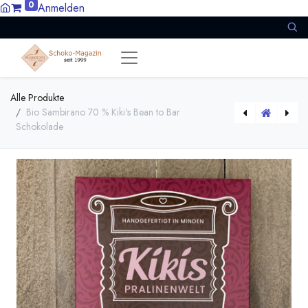
0
Anmelden
Alle Produkte
Bio Sambirano 70 % Kiki's Bean to Bar
Schokolade
[151320] Baracoa 70 % Kiki's Bean to Bar
[151372] Kiki's Kuhfleckenschokolade