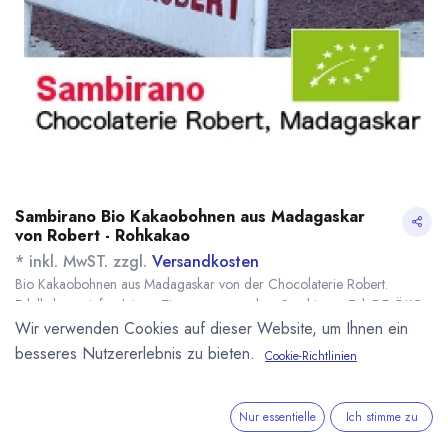
Sambirano Bio Kakaobohnen aus Madagaskar
von Robert - Rohkakao
* inkl. MwST. zzgl.
Versandkosten
Bio Kakaobohnen aus Madagaskar von der Chocolaterie Robert.
Edelkakao mit fruchtigen Zitrusnoten aus dem Sambirano Tal. DE-ÖKO-
006
Wir verwenden Cookies auf dieser Website, um Ihnen ein
Name
Menge
Lieferzeit
Preis
besseres Nutzererlebnis zu bieten.
Cookie-Richtlinien
26,91
€
*
[130859] 500g Bio
sofort lieferbar
Kakaobohnen
(
53,82
€
/
1
kg
)
Sambirano Mada.
Nur essentielle
Ich stimme zu
354,62
€
*
[170055] 10kg Bio
sofort lieferbar