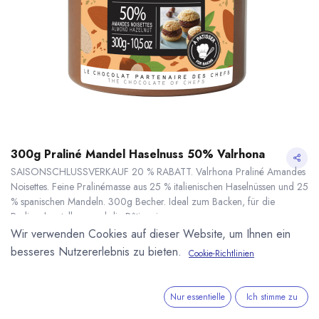
300g Praliné Mandel Haselnuss 50% Valrhona
SAISONSCHLUSSVERKAUF 20 % RABATT. Valrhona Praliné Amandes
Noisettes. Feine Pralinémasse aus 25 % italienischen Haselnüssen und 25
% spanischen Mandeln. 300g Becher. Ideal zum Backen, für die
Pralinenherstellung und die Pâtisserie.
11,84
€
*
Wir verwenden Cookies auf dieser Website, um Ihnen ein
14,80
€
(
49,33
€
/
1
kg
)
besseres Nutzererlebnis zu bieten.
Cookie-Richtlinien
20.00 % Rabatt
300g Praliné Mandel Haselnuss 50% Valrhona
20.00 % OFF
* inkl. MwST. zzgl.
* inkl. MwST. zzgl.
Versandkosten
Nur essentielle
Ich stimme zu
Lieferzeit: sofort lieferbar