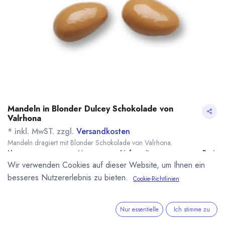
Mandeln in Blonder Dulcey Schokolade von
Valrhona
* inkl. MwST. zzgl.
Versandkosten
Mandeln dragiert mit Blonder Schokolade von Valrhona.
Name
Menge
Lieferzeit
Preis
Wir verwenden Cookies auf dieser Website, um Ihnen ein
9,90
€
*
[151377] Mandeln in
nicht lieferbar
Dulcey Schokolade
(
99,00
€
/
1
kg
)
besseres Nutzererlebnis zu bieten.
Cookie-Richtlinien
100g Valrhona
113,44
€
*
[151362] Mandeln in
7 - 14 Tage
Dulcey Schokolade
Nur essentielle
Ich stimme zu
(
56,72
€
/
1
kg
)
2kg Valrhona