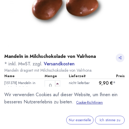
Mandeln in Milchschokolade von Valrhona
* inkl. MwST. zzgl.
Versandkosten
Mandeln dragiert mit Milchschokolade von Valrhona.
Name
Menge
Lieferzeit
Preis
9,90
€
*
[151378] Mandeln in
nicht lieferbar
Milchschokolade
(
99,00
€
/
1
kg
)
100g Valrhona
Wir verwenden Cookies auf dieser Website, um Ihnen ein
besseres Nutzererlebnis zu bieten.
Cookie-Richtlinien
113,44
€
*
[151361] Mandeln in
7 - 14 Tage
Milchschokolade 2kg
(
56,72
€
/
1
kg
)
Valrhona
Nur essentielle
Ich stimme zu