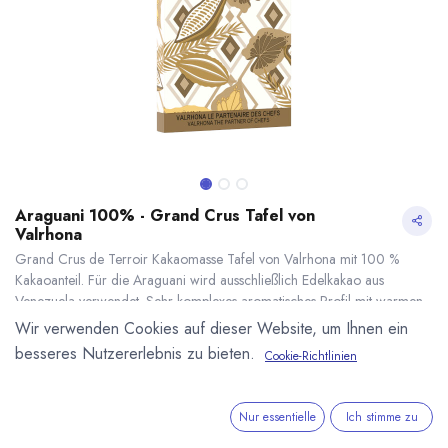
Araguani 100% - Grand Crus Tafel von
Valrhona
Grand Crus de Terroir Kakaomasse Tafel von Valrhona mit 100 %
Kakaoanteil. Für die Araguani wird ausschließlich Edelkakao aus
Venezuela verwendet. Sehr komplexes aromatisches Profil mit warmen
Anklängen wie Rosinen und Kastanie. Die erste Tafelschokolade von
Wir verwenden Cookies auf dieser Website, um Ihnen ein
Valrhona mit 100 Prozent Kakaonateil. 70g Tafel.
besseres Nutzererlebnis zu bieten.
Cookie-Richtlinien
6,90
€
*
Araguani 100% - Grand Crus Tafel von Valrhona
* inkl. MwST. zzgl.
(
98,57
€
/
1
kg
)
* inkl. MwST. zzgl.
Versandkosten
Nur essentielle
Ich stimme zu
Lieferzeit: sofort lieferbar