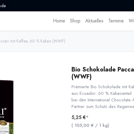
.de
Home
Shop
Aktuelles
Termine
Wi
ccari mit Kaffee, 60 % Kakao (WWF)
Bio Schokolade Pacca
(WWF)
Prämierte Bio Schokolade mit Ka
aus Ecuador. 60 % Kakaoanteil.
bei den International Chocolat
Partner zum Schutz des Regenwa
5,25
€
*
(
105,00
€
/
1
kg
)