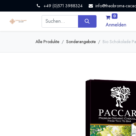
+49 (0)571 3988324
info@theobroma-cacao
0
Anmelden
Alle Produkte
Sonderangebote
Bio Schokolade Pa