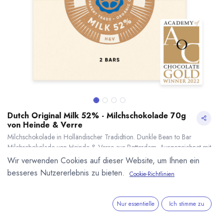
Dutch Original Milk 52% - Milchschokolade 70g
von Heinde & Verre
Milchschokolade in Holländischer Tradidtion. Dunkle Bean to Bar
Milchschokolade von Heinde & Verre aus Rotterdam. Ausgezeichnet mit
Gold der Academy of Chocolate (2022). 52% Kakaogehalt. Inhalt 70g
Wir verwenden Cookies auf dieser Website, um Ihnen ein
(2x35g Tafel).
besseres Nutzererlebnis zu bieten.
Cookie-Richtlinien
5,50
€
*
Dutch Original Milk 52% - Milchschokolade 70g von Heinde & Verre
* inkl. MwST. zzgl.
(
78,57
€
/
1
kg
)
* inkl. MwST. zzgl.
Versandkosten
Nur essentielle
Ich stimme zu
Lieferzeit: nicht auf Lager