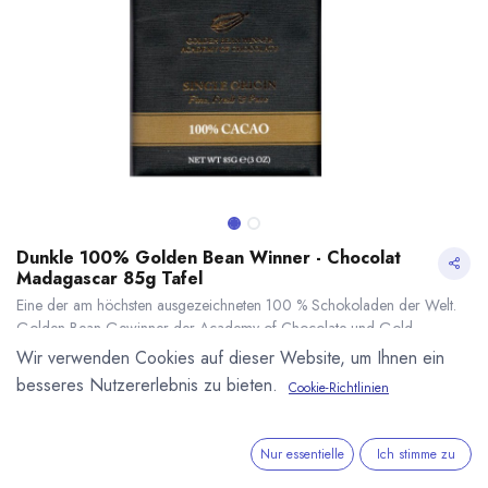
Dunkle 100% Golden Bean Winner - Chocolat
Madagascar 85g Tafel
Eine der am höchsten ausgezeichneten 100 % Schokoladen der Welt.
Golden Bean Gewinner der Academy of Chocolate und Gold
(European) bei den International Chocolate Awards.
Wir verwenden Cookies auf dieser Website, um Ihnen ein
Dunkle Bean to Bar Kakaomasse-Schokolade von Chocolat Madagascar
besseres Nutzererlebnis zu bieten.
Cookie-Richtlinien
mit 100 % Kakaoanteil. Hergestellt in Madagaskar ausschließlich aus
Dunkle 100% Golden Bean Winner - Chocolat Madagascar 85g Tafel
* inkl. MwST. zzgl.
Madagaskar Kakao. 85g Tafel.
8,80
€
*
Nur essentielle
Ich stimme zu
(
103,53
€
/
1
kg
)
* inkl. MwST. zzgl.
Versandkosten