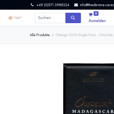
+49 (0)571 3988324
info@theobroma-cacao
0
Anmelden
Alle Produkte
Ottange 100% Single Farm - Chocolat