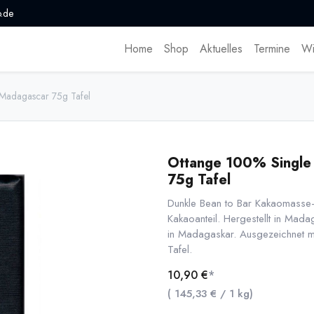
.de
Home
Shop
Aktuelles
Termine
Wi
 Madagascar 75g Tafel
Ottange 100% Single 
75g Tafel
Dunkle Bean to Bar Kakaomasse
Kakaoanteil. Hergestellt in Mad
in Madagaskar. Ausgezeichnet 
Tafel.
10,90
€
*
(
145,33
€
/
1
kg
)