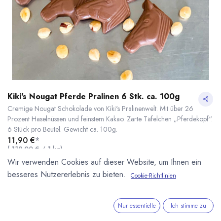
Kiki's Nougat Pferde Pralinen 6 Stk. ca. 100g
Cremige Nougat Schokolade von Kiki's Pralinenwelt. Mit über 26
Prozent Haselnüssen und feinstem Kakao. Zarte Täfelchen „Pferdekopf“.
6 Stück pro Beutel. Gewicht ca. 100g.
11,90
€
*
(
119,00
€
/
1
kg
)
* inkl. MwST. zzgl.
Versandkosten
Wir verwenden Cookies auf dieser Website, um Ihnen ein
besseres Nutzererlebnis zu bieten.
Cookie-Richtlinien
Lieferzeit: ab Mitte September
Kiki's Nougat Pferde Pralinen 6 Stk. ca. 100g
* inkl. MwST. zzgl.
Kikis Pralinenwelt
Nur essentielle
Ich stimme zu
Unsere eigene kleine Manufaktur für Pralinen und