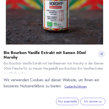
Bio Bourbon Vanille Extrakt mit Samen 50ml
Norohy
Bio Bourbon Vanille Extrakt mit Vanillesamen von Norohy in der kleinen
50ml Flasche für zu Hause. Hergestellt aus Bourbon Bio Vanilleschoten
aus Madagaskar.
10,70
€
*
Wir verwenden Cookies auf dieser Website, um Ihnen ein
(
214,00
€
/
1
kg
)
besseres Nutzererlebnis zu bieten.
Cookie-Richtlinien
* inkl. MwST. zzgl.
Versandkosten
Bio Bourbon Vanille Extrakt mit Samen 50ml Norohy
* inkl. MwST. zzgl.
Lieferzeit: sofort lieferbar
Nur essentielle
Ich stimme zu