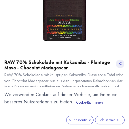
RAW 70% Schokolade mit Kakaonibs - Plantage
Mava - Chocolat Madagascar
RAW 70% Schokolade mit knusprigen Kakaonibs. Diese rohe Tafel wird
von Chocolat Madagascar nur aus den ungerösteten Kakaobohnen der
Mava Plantage und unraffiniertem Rohrzucker hergestellt. Anbau und
Produktion in Madagaskar. 75g Tafel.
Wir verwenden Cookies auf dieser Website, um Ihnen ein
9,30
€
*
besseres Nutzererlebnis zu bieten.
Cookie-Richtlinien
(
124,00
€
/
1
kg
)
RAW 70% Schokolade mit Kakaonibs - Plantage Mava - Chocolat Madagascar
* inkl. MwST. zzgl.
* inkl. MwST. zzgl.
Versandkosten
Nur essentielle
Ich stimme zu
Lieferzeit: sofort lieferbar