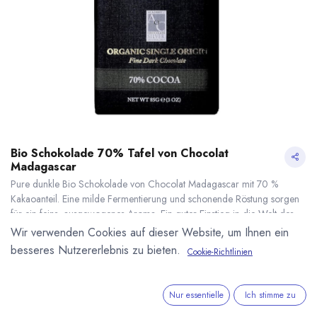
Bio Schokolade 70% Tafel von Chocolat
Madagascar
Pure dunkle Bio Schokolade von Chocolat Madagascar mit 70 %
Kakaoanteil. Eine milde Fermentierung und schonende Röstung sorgen
für ein feins, ausgewogenes Aroma. Ein guter Einstieg in die Welt des
Madagaskar Kakaos. Silber bei der Academy of Chocolate. 85g Tafel.
Wir verwenden Cookies auf dieser Website, um Ihnen ein
8,00
€
*
besseres Nutzererlebnis zu bieten.
Cookie-Richtlinien
(
94,12
€
/
1
kg
)
Bio Schokolade 70% Tafel von Chocolat Madagascar
* inkl. MwST. zzgl.
* inkl. MwST. zzgl.
Versandkosten
Nur essentielle
Ich stimme zu
Lieferzeit: sofort lieferbar