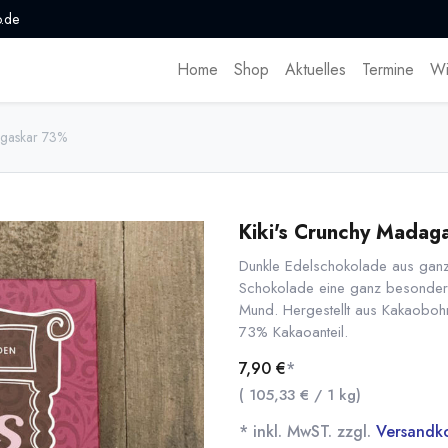
.de
Home
Shop
Aktuelles
Termine
Wi
agaskar 73%
Kiki's Crunchy Mada
Dunkle Edelschokolade aus ganz
Schokolade eine ganz besonders
Mund. Hergestellt aus Kakaobohn
73% Kakaoanteil.
7,90
€
*
(
105,33
€
/
1
kg
)
* inkl. MwST. zzgl.
Versandk