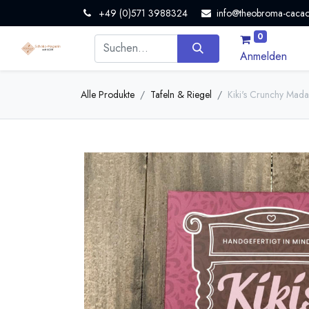
+49 (0)571 3988324
info@theobroma-cacao
0
Anmelden
Alle Produkte
Tafeln & Riegel
Kiki's Crunchy Mad