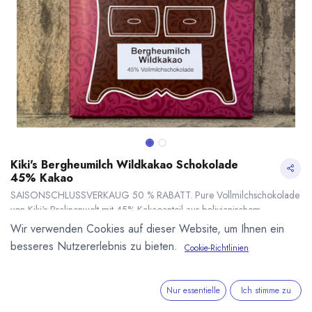
Kiki's Bergheumilch Wildkakao Schokolade
45% Kakao
SAISONSCHLUSSVERKAUG 50 % RABATT. Pure Vollmilchschokolade
von Kiki's Pralinenwelt mit 45% Kakaoanteil aus bolivianischem
Wildkakao und bester Bergheumilch aus der Schweiz. Tafel 75g.
Wir verwenden Cookies auf dieser Website, um Ihnen ein
3,45
€
*
6,90
€
besseres Nutzererlebnis zu bieten.
Cookie-Richtlinien
(
92,00
€
/
1
kg
)
Kiki's Bergheumilch Wildkakao Schokolade 45% Kakao
50.00 % OFF
* inkl. MwST. zzgl.
50.00 % Rabatt
* inkl. MwST. zzgl.
Versandkosten
Nur essentielle
Ich stimme zu