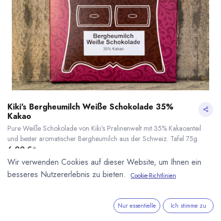
Kiki's Bergheumilch Weiße Schokolade 35%
Kakao
Pure Weiße Schokolade von Kiki's Pralinenwelt mit 35% Kakaoanteil
und bester aromatischer Bergheumilch aus der Schweiz. Tafel 75g.
6,90
€
*
(
92,00
€
/
1
kg
)
Wir verwenden Cookies auf dieser Website, um Ihnen ein
* inkl. MwST. zzgl.
Versandkosten
besseres Nutzererlebnis zu bieten.
Cookie-Richtlinien
Kiki's Bergheumilch Weiße Schokolade 35% Kakao
* inkl. MwST. zzgl.
Lieferzeit: ab September
Nur essentielle
Ich stimme zu
Kikis Pralinenwelt