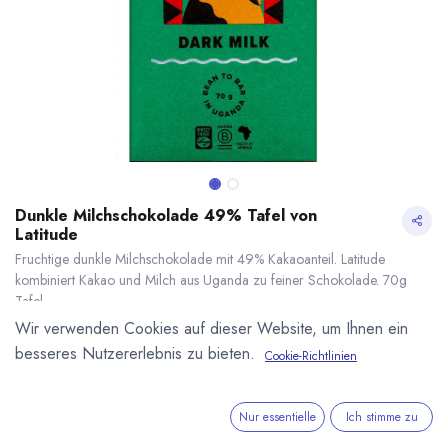
Dunkle Milchschokolade 49% Tafel von
Latitude
Fruchtige dunkle Milchschokolade mit 49% Kakaoanteil. Latitude
kombiniert Kakao und Milch aus Uganda zu feiner Schokolade. 70g
Tafel.
6,80
€
*
Wir verwenden Cookies auf dieser Website, um Ihnen ein
(
97,14
€
/
1
kg
)
besseres Nutzererlebnis zu bieten.
Cookie-Richtlinien
* inkl. MwST. zzgl.
Versandkosten
Dunkle Milchschokolade 49% Tafel von Latitude
* inkl. MwST. zzgl.
Lieferzeit: sofort lieferbar
Nur essentielle
Ich stimme zu