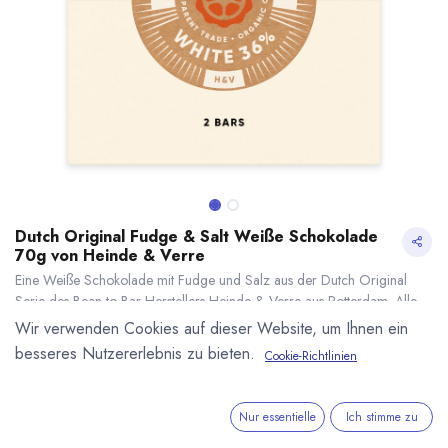
Dutch Original Fudge & Salt Weiße Schokolade
70g von Heinde & Verre
Eine Weiße Schokolade mit Fudge und Salz aus der Dutch Original
Serie des Bean to Bar Herstellers Heinde & Verre aus Rotterdam. Alle
Zutaten bis auf die Kakaobutter kommen aus den Niederlanden Inhalt
Wir verwenden Cookies auf dieser Website, um Ihnen ein
70g (2x35g Tafel).
besseres Nutzererlebnis zu bieten.
Cookie-Richtlinien
5,50
€
*
Dutch Original Fudge & Salt Weiße Schokolade 70g von Heinde & Verre
* inkl. MwST. zzgl.
(
78,57
€
/
1
kg
)
* inkl. MwST. zzgl.
Versandkosten
Nur essentielle
Ich stimme zu
Lieferzeit: ab September