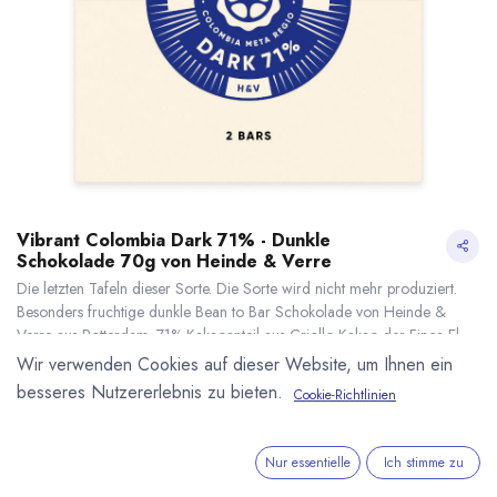
Vibrant Colombia Dark 71% - Dunkle
Schokolade 70g von Heinde & Verre
Die letzten Tafeln dieser Sorte. Die Sorte wird nicht mehr produziert.
Besonders fruchtige dunkle Bean to Bar Schokolade von Heinde &
Verre aus Rotterdam. 71% Kakaoanteil aus Criollo Kakao der Finca El
Jardín in Kolumbien. Inhalt 70g (2x35g Tafel)
Wir verwenden Cookies auf dieser Website, um Ihnen ein
6,50
€
*
besseres Nutzererlebnis zu bieten.
Cookie-Richtlinien
(
92,86
€
/
1
kg
)
Vibrant Colombia Dark 71% - Dunkle Schokolade 70g von Heinde & Verre
* inkl. MwST. zzgl.
* inkl. MwST. zzgl.
Versandkosten
Nur essentielle
Ich stimme zu
Lieferzeit: wird nicht mehr produziert