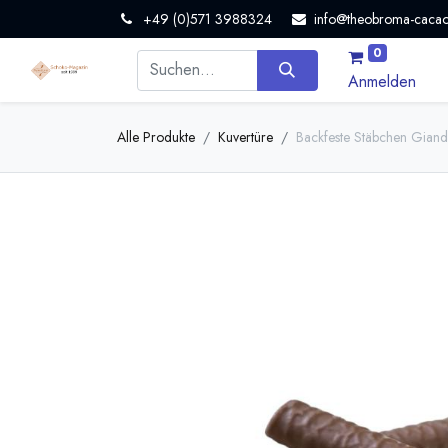
+49 (0)571 3988324
info@theobroma-cacao
0
Anmelden
Alle Produkte
Kuvertüre
Backfeste Stäbchen Giandu