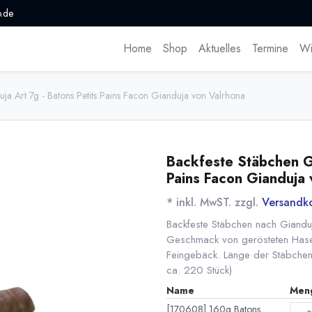
.de
Home
Shop
Aktuelles
Termine
Wi
ja Art 7g - Batons Petits Pains Facon Gianduja von Valrhona
Backfeste Stäbchen Gi
Pains Facon Gianduja 
* inkl. MwST. zzgl.
Versandk
Backfeste Stäbchen nach Gianduja
Geschmack von gerösteten Hasel
Feingebäck. Länge der Stäbchen 
ca. 220 Stück)
Name
Men
[170608] 160g Batons