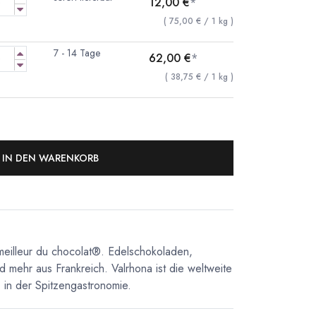
12,00
€
*
(
75,00
€
/
1
kg
)
7 - 14 Tage
62,00
€
*
(
38,75
€
/
1
kg
)
IN DEN WARENKORB
meilleur du chocolat®. Edelschokoladen,
d mehr aus Frankreich. Valrhona ist die weltweite
in der Spitzengastronomie.