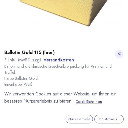
Ballotin Gold 115 (leer)
* inkl. MwST. zzgl.
Versandkosten
Ballotin sind die klassische Geschenkverpackung für Pralinen und
Trüffel.
Farbe Ballotin: Gold
Innenfarbe: Weiß
Maße: 115 x 75 x 50 mm
Wir verwenden Cookies auf dieser Website, um Ihnen ein
Name
Menge
Lieferzeit
Preis
besseres Nutzererlebnis zu bieten.
Cookie-Richtlinien
2,09
€
*
[151301] 1 Stück
sofort lieferbar
Ballotin Gold 115
(
2,09
€
/
1
Stk
)
11,76
€
*
[151300] 10 Stück
sofort lieferbar
Nur essentielle
Ich stimme zu
Ballotin Gold 115
(
1,18
€
/
1
Stk
)