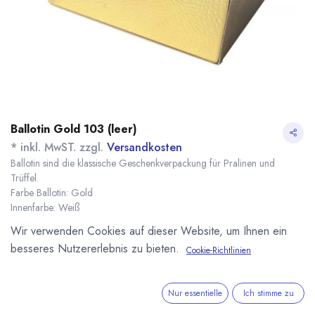
Ballotin Gold 103 (leer)
* inkl. MwST. zzgl.
Versandkosten
Ballotin sind die klassische Geschenkverpackung für Pralinen und
Trüffel.
Farbe Ballotin: Gold
Innenfarbe: Weiß
Maße: 103 x 67 x 45 mm
Wir verwenden Cookies auf dieser Website, um Ihnen ein
Name
Menge
Lieferzeit
Preis
besseres Nutzererlebnis zu bieten.
Cookie-Richtlinien
1,41
€
*
[151299] 1 Stück
sofort lieferbar
Ballotin Gold 103
(
1,41
€
/
1
Stk
)
7,93
€
*
[151298] 10 Stück
sofort lieferbar
Nur essentielle
Ich stimme zu
Ballotin Gold 103
(
0,79
€
/
1
Stk
)