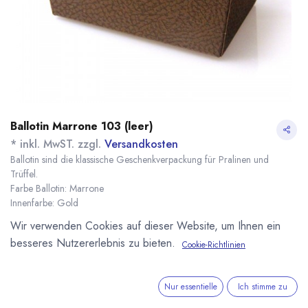
Ballotin Marrone 103 (leer)
* inkl. MwST. zzgl.
Versandkosten
Ballotin sind die klassische Geschenkverpackung für Pralinen und
Trüffel.
Farbe Ballotin: Marrone
Innenfarbe: Gold
Maße: 103 x 67 x 45 mm
Wir verwenden Cookies auf dieser Website, um Ihnen ein
Name
Menge
Lieferzeit
Preis
besseres Nutzererlebnis zu bieten.
Cookie-Richtlinien
1,41
€
*
[151297] 1 Stück
sofort lieferbar
Ballotin Marrone 103
(
1,41
€
/
1
Stk
)
7,93
€
*
[151296] 10 Stück
sofort lieferbar
Nur essentielle
Ich stimme zu
Ballotin Marrone 103
(
0,79
€
/
1
Stk
)