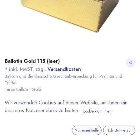
Ballotin Gold 115 (leer)
* inkl. MwST. zzgl.
Versandkosten
Ballotin sind die klassische Geschenkverpackung für Pralinen und
Trüffel.
Farbe Ballotin: Gold
Innenfarbe: Weiß
Wir verwenden Cookies auf dieser Website, um Ihnen ein
Maße: 115 x 75 x 50 mm
Name
Menge
Lieferzeit
Preis
besseres Nutzererlebnis zu bieten.
Cookie-Richtlinien
2,09
€
*
[151301] 1 Stück
sofort lieferbar
Ballotin Gold 115
(
2,09
€
/
1
Stk
)
Nur essentielle
Ich stimme zu
11,76
€
*
[151300] 10 Stück
sofort lieferbar
Ballotin Gold 115