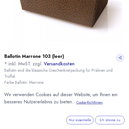
Ballotin Marrone 103 (leer)
* inkl. MwST. zzgl.
Versandkosten
Ballotin sind die klassische Geschenkverpackung für Pralinen und
Trüffel.
Farbe Ballotin: Marrone
Innenfarbe: Gold
Wir verwenden Cookies auf dieser Website, um Ihnen ein
Maße: 103 x 67 x 45 mm
Name
Menge
Lieferzeit
Preis
besseres Nutzererlebnis zu bieten.
Cookie-Richtlinien
1,41
€
*
[151297] 1 Stück
sofort lieferbar
Ballotin Marrone 103
(
1,41
€
/
1
Stk
)
Nur essentielle
Ich stimme zu
7,93
€
*
[151296] 10 Stück
sofort lieferbar
Ballotin Marrone 103